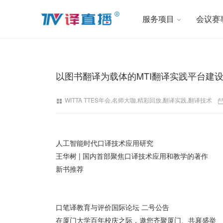
服务项目
会议赛
以图书翻译为载体的MTI翻译实践平台建设
WITTA TTES年会
,
名师大咖
,
精彩回放
,
翻译实践
,
翻译技术
人工智能时代口译技术应用研究
王华树 | 国内首部聚焦口译技术应用和教学的著作
新书推荐
口笔译教育与评价国际论坛 二号公告
在厦门大学百年校庆之际，邀您齐聚厦门、共襄盛举