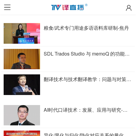
粮食/武术专门用途多语语料库研制-焦丹
SDL Trados Studio 与 memoQ 的功能比较与应用-周兴华
翻译技术与技术翻译教学：问题与对策-洪化清
AI时代口译技术：发展、应用与研究-王华树
异化/显化与归化/隐化对应关系的量化考察 ——以《红楼梦》官职称谓英译为例-刘泽权