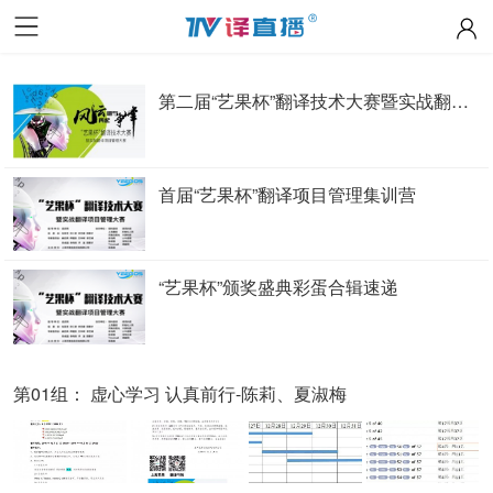
第二届“艺果杯”翻译技术大赛暨实战翻译项目管理大赛集训营
首届“艺果杯”翻译项目管理集训营
“艺果杯”颁奖盛典彩蛋合辑速递
第01组： 虚心学习 认真前行-陈莉、夏淑梅