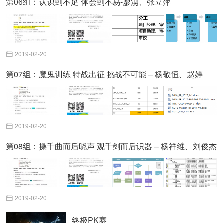
第06组：认识到不足 体会到不易-廖湧、张立萍
2019-02-20
第07组：魔鬼训练 特战出征 挑战不可能 – 杨敬恒、赵婷
2019-02-20
第08组：操千曲而后晓声 观千剑而后识器 – 杨祥维、刘俊杰
2019-02-20
终极PK赛