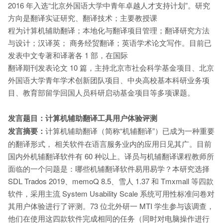
2016 年入选“北京外国语大学中青年卓越人才支持计划”。研究
方向是翻译实证研究、翻译技术；主要教授课
程为计算机辅助翻译；本地化与翻译项目管理；翻译研究方法
与设计；汉译英； 商务经贸翻译；英语学术论文写作。目前已
发表中文专著和译著各 1 部，在国际
翻译期刊发表论文 10 篇，主持北京市社会科学基金项目、北京
外国语大学青年学术创新团队项目、中央高校基本科研业务项
目、教育部留学回国人员科研启动基金项目等多项课题。
发言题目：计算机辅助翻译工具用户体验评测
发言摘要：
计算机辅助翻译（简称“机辅翻译”）已成为一种重要
的翻译形式， 相关软件在语言服务业内的应用日见其广。目前
国内外机辅翻译软件有 60 种以上。译员与机辅翻译课程教师所
面临的一个问题是：哪些机辅翻译软件易用易学？本研究选择
SDL Trados 2019、memoQ 8.5、雪人 1.37 和 Tmxmall 等四款
软件，采用主流 System Usability Scale 系统可用性标准问卷对
其用户体验进行了评测。73 位北外研一 MTI 学生参与该调查，
他们在使用这四款软件完成相同的任务（同时对电脑操作进行