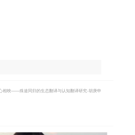
心心相映——殊途同归的生态翻译与认知翻译研究-胡庚申