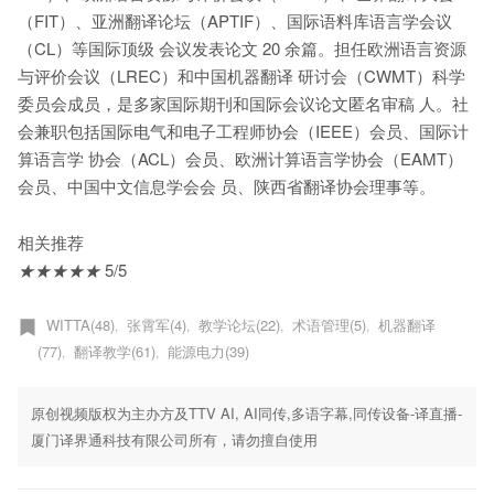
（FIT）、亚洲翻译论坛（APTIF）、国际语料库语言学会议
（CL）等国际顶级 会议发表论文 20 余篇。担任欧洲语言资源
与评价会议（LREC）和中国机器翻译 研讨会（CWMT）科学
委员会成员，是多家国际期刊和国际会议论文匿名审稿 人。社
会兼职包括国际电气和电子工程师协会（IEEE）会员、国际计
算语言学 协会（ACL）会员、欧洲计算语言学协会（EAMT）
会员、中国中文信息学会会 员、陕西省翻译协会理事等。
相关推荐
★
★
★
★
★
5/5
WITTA(48)
张霄军(4)
教学论坛(22)
术语管理(5)
机器翻译
,
,
,
,
(77)
翻译教学(61)
能源电力(39)
,
,
原创视频版权为主办方及TTV AI, AI同传,多语字幕,同传设备-译直播-
厦门译界通科技有限公司所有，请勿擅自使用