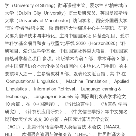
学（University of Stirling）翻译课程主管、爱尔兰 都柏林城市
大学（Dublin City University）博士后研究员、英国曼彻斯特
大学（University of Manchester）访问学者、西安外国语大学
“西外学者”特聘专家、陕 西师范大学翻译中心主任等职。研究
兴趣为翻译技术与本地化。主持中国国家社 科基金项目、爱尔
兰科学基金项目和参与欧盟“地平线 2020（Horizon2020）”科
研项目、爱尔兰科学基金、中国国家社科重大项目、中国国家
自然科学基金项目 多项。出版学术专著 1 部、学术译著 2 部，
是中国翻译协会本地化委员会编写的《本地化入门手册》的主
要撰稿人之一，主参编教材 6 部。发表论文近百篇，其 中 在
Computational Linguistics 、 Machine Translation 、 Applied
Linguistics 、 Information Retrieval、 Language learning &
Technology、 Language in Society 等 国际期刊发表学术论文
10 余篇， 在《中国翻译》、《当代语言学》、《语言教 学与
研究》、《计算机应用研究》、《中文信息学报》等中文知名
期刊发表学术 论文 30 余篇，在国际计算语言学会议
（ACL）、北美计算语言学与人类语言技 术会议（NAACL
HLT）、欧洲语言资源与评价会议（LREC）、世界翻译大会