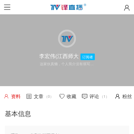
李宏伟(江西师大
订阅者
这家伙真懒，个人简介没有填写…
资料
文章
收藏
评论
粉丝
（0）
（1）
基本信息