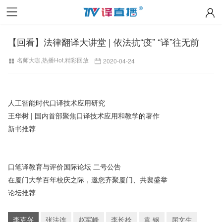
【回看】法律翻译大讲堂 | 依法抗“疫” “译”往无前
名师大咖
,
热播Hot
,
精彩回放
2020-04-24
人工智能时代口译技术应用研究
王华树 | 国内首部聚焦口译技术应用和教学的著作
新书推荐
口笔译教育与评价国际论坛 二号公告
在厦门大学百年校庆之际，邀您齐聚厦门、共襄盛举
论坛推荐
李克兴
张法连
赵军峰
李长栓
袁 钢
屈文生