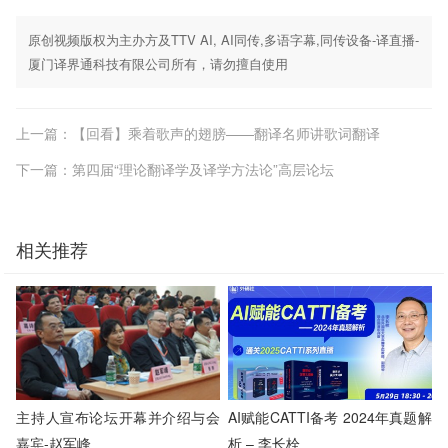
原创视频版权为主办方及TTV AI, AI同传,多语字幕,同传设备-译直播-
厦门译界通科技有限公司所有，请勿擅自使用
上一篇：【回看】乘着歌声的翅膀——翻译名师讲歌词翻译
下一篇：第四届“理论翻译学及译学方法论”高层论坛
相关推荐
主持人宣布论坛开幕并介绍与会
AI赋能CATTI备考 2024年真题解
嘉宾-赵军峰
析 – 李长栓