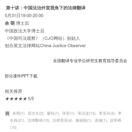
第十讲：中国法治外宣视角下的法律翻译
5月31日19:00-20:00
余 萌
博士后
中国政法大学博士后
《中国司法观察》（CJO网站）创始人
创办英文法律网站China Justice Observer
全国翻译专业学位研究生教育指导委员会
部分课件PPT下载
相关推荐
★
★
★
★
★
5/5
余萌(1)
屈文生(2)
廖钰(1)
张安(1)
张法连(13)
李克兴(3)
李
,
,
,
,
,
,
长栓(21)
法律翻译(10)
法律英语(4)
秦丽丽(1)
袁钢(1)
赵军峰
,
,
,
,
,
(10)