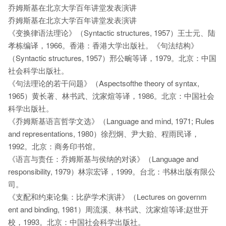
乔姆斯基在北京大学百年讲堂发表演讲
乔姆斯基在北京大学百年讲堂发表演讲
《变换律语法理论》（Syntactic structures, 1957）王士元、陆
孝栋编译，1966。香港：香港大学出版社。《句法结构》
（Syntactic structures, 1957）邢公畹等译，1979。北京：中国
社会科学出版社。
《句法理论的若干问题》（Aspectsofthe theory of syntax,
1965）黄长著、林书武、沈家煊等译，1986。北京：中国社会
科学出版社。
《乔姆斯基语言哲学文选》（Language and mind, 1971; Rules
and representations, 1980）徐烈炯、尹大贻、程雨民译，
1992。北京：商务印书馆。
《语言与责任：乔姆斯基与侯纳的对谈》（Language and
responsibility, 1979）林宗宏译，1999。台北：书林出版有限公
司。
《支配和约束论集：比萨学术演讲》（Lectures on governm
ent and binding, 1981）周流溪、林书武、沈家煊等译;赵世开
校，1993。北京：中国社会科学出版社。