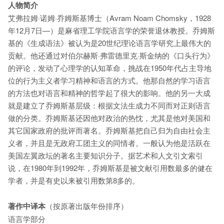
人物简介
艾弗拉姆·诺姆·乔姆斯基博士（Avram Noam Chomsky，1928
年12月7日—）是麻省理工学院语言学的荣誉退休教授。乔姆斯
基的《生成语法》被认为是20世纪理论语言学研究上最伟大的
贡献。他还通过对伯尔赫斯·弗雷德里克·斯金纳的《口头行为》
的评论，发动了心理学的认知革命，挑战在1950年代占主导地
位的行为主义者学习精神和语言的方式。他那自然的学习语言
的方法也对语言和精神的哲学起了很大的影响。他的另一大成
就是建立了乔姆斯基层级：根据文法生成力不同而对正则语言
做的分类。乔姆斯基还因他对政治的热忱，尤其是他对美国和
其它国家政府的批评而著名。乔姆斯基把自己归为自由社会主
义者，并且是无政府工团主义的同情者。一般认为他是活跃在
美国左翼政坛的著名主要知识分子。据艺术和人文引文索引
说，在1980年到1992年，乔姆斯基是被文献引用数最多的健在
学者，并是有史以来被引用数第8多的。
著作中译本
（按原著出版年份排序）
语言学部分