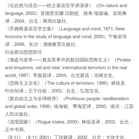
《论自然与语言——杭士基语言学讲演录》（On nature and
language, 2002）亚德里安娜·贝勒提、路奇·瑞兹编、吴凯琳
译，2004。台北：商周出版社。
《乔姆斯基语言学文集》（Language and mind, 1971; New
horizons in the study of language and mind, 2000）宁春岩等
译，2006。长沙：湖南教育出版社。
社会政治思想部分
《海盗与皇帝——真实世界中的新旧国际恐怖主义》（Pirates
and emperors, old and new: international terrorism in the real
world, 1987）李振昌译，2004。台北新店：光绪文化。
《恐怖主义文化》（The culture of terrorism, 1989）林佑圣、
叶欣怡译；王干任校，2003。台北：弘智文化。
《新自由主义与全球秩序》（Profitover people: neoliberalism
and global order, 1999）徐海铭、季海宏译，2000。南京：江苏
人民出版社。
《流氓国家》（Rogue states, 2000）林佑圣译，2002。台北：
正中书局。
《9-11》（9-11, 2001）丁连财译，2002。台北：大块文化。