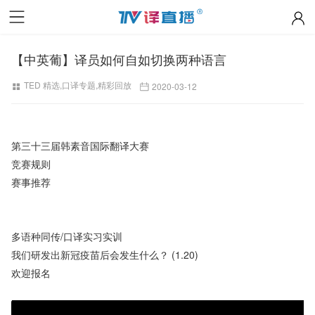
【中英葡】译员如何自如切换两种语言
TED 精选
,
口译专题
,
精彩回放
2020-03-12
第三十三届韩素音国际翻译大赛
竞赛规则
赛事推荐
多语种同传/口译实习实训
我们研发出新冠疫苗后会发生什么？ (1.20)
欢迎报名