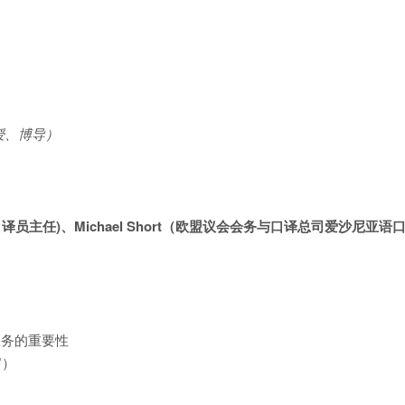
授、博导）
总司A级口译员主任)、Michael Short（欧盟议会会务与口译总司爱沙
服务的重要性
官）