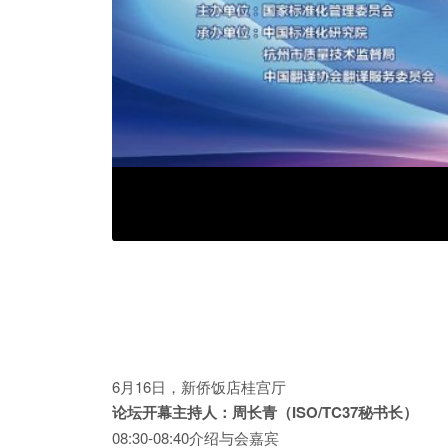
6月16日，新侨饭店桂宫厅
论坛开幕
主持人：周长青（ISO/TC37秘书长）
08:30-08:40介绍与会嘉宾