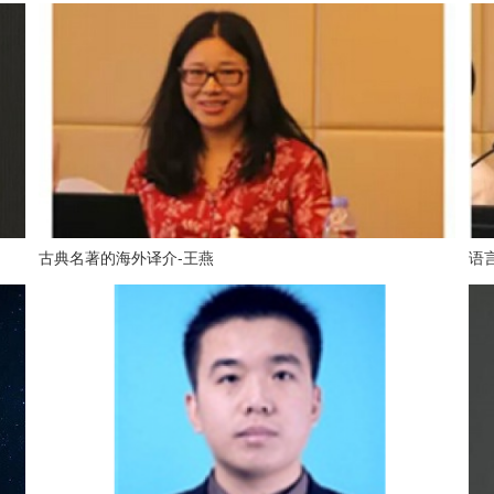
古典名著的海外译介-王燕
语