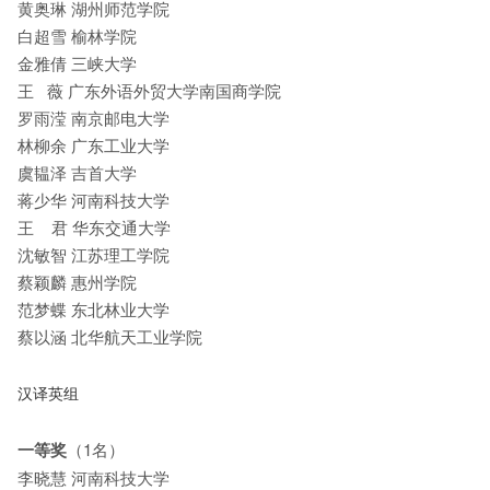
黄奥琳 湖州师范学院
白超雪 榆林学院
金雅倩 三峡大学
王 薇 广东外语外贸大学南国商学院
罗雨滢 南京邮电大学
林柳余 广东工业大学
虞韫泽 吉首大学
蒋少华 河南科技大学
王 君 华东交通大学
沈敏智 江苏理工学院
蔡颖麟 惠州学院
范梦蝶 东北林业大学
蔡以涵 北华航天工业学院
汉译英组
一等奖
（1名）
李晓慧 河南科技大学