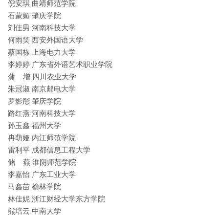
倪安琪 曲靖师范学院
石蒙媚 肇庆学院
刘佳男 河南科技大学
何雨笑 西安外国语大学
蔡国栋 上海电力大学
李婷婷 广东省外语艺术职业学院
蒲 增 四川农业大学
朱冠淑 南京邮电大学
罗影彤 肇庆学院
路红燕 河南科技大学
孙玉鑫 福州大学
冉萌娅 内江师范学院
雷利平 成都信息工程大学
储 燕 淮阴师范学院
李嘉怡 广东工业大学
马鑫苗 榆林学院
林佳妮 浙江财经大学东方学院
熊培云 中南大学