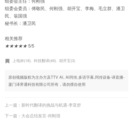
组委会主任：何刚强
组委会委员：傅敬民、何刚强、胡开宝、李梅、毛立群、潘卫
民、翁国强
秘书长：潘卫民
相关推荐
★
★
★
★
★
5/5
上电杯(18)
科技翻译(49)
胡开宝(3)
,
,
原创视频版权为主办方及TTV AI, AI同传,多语字幕,同传设备-译直播-
厦门译界通科技有限公司所有，请勿擅自使用
上一篇：新时代翻译的挑战与机遇-李亚舒
下一篇：大会总结发言-何刚强